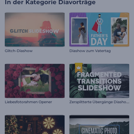
In der Kategorie
Diavorträge
Glitch-Diashow
Diashow zum Vatertag
Z
ersplitterte Übergänge Diashow
Liebesfotorahmen Opener