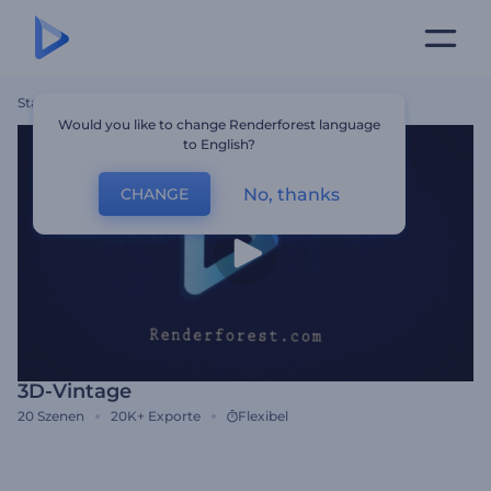
Startseite
Vorlagen
3D-Vintage
Would you like to change Renderforest language
to English?
No, thanks
CHANGE
3D-Vintage
20
Szenen
20K+
Exporte
Flexibel