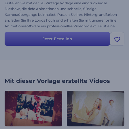
Erstellen Sie mit der 3D Vintage Vorlage eine eindrucksvolle
Diashow, die tiefe Animationen und schnelle, flüssige
Kameraübergänge beinhaltet. Passen Sie Ihre Hintergrundfarben
an, laden Sie Ihre Logos hoch und erhalten Sie mit unserer online
Animationssoftware ein professionelles Videoprojekt. Es ist eine
elegante Diashow, die sowohl für private als auch professionelle
Ziele verwendet werden kann. Testen Sie sie noch heute und
Jetzt Erstellen
schauen Sie sich an, wie Ihre Fotos mit einem Touch Vintage
aussehen könnten.
Mit dieser Vorlage erstellte Videos