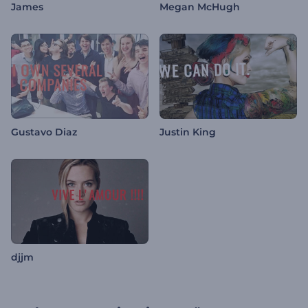
James
Megan McHugh
Gustavo Diaz
Justin King
djjm