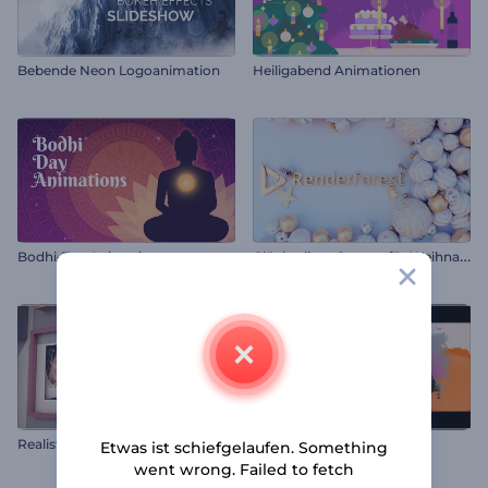
Bebende Neon Logoanimation
Heiligabend Animationen
G
lückseliger Opener für Weihnachten
Bodhi-Tag Animationen
Realistische Foto-Gallerie
Farbspritzer Diashow
Etwas ist schiefgelaufen. Something
went wrong. Failed to fetch