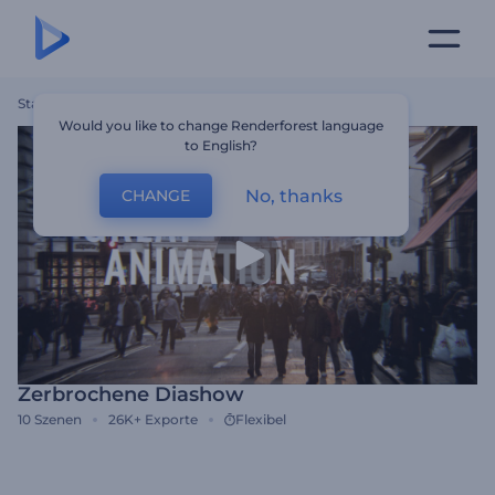
Startseite
Vorlagen
Zerbrochene Diashow
Would you like to change Renderforest language
to English?
No, thanks
CHANGE
Zerbrochene Diashow
10
Szenen
26K+
Exporte
Flexibel