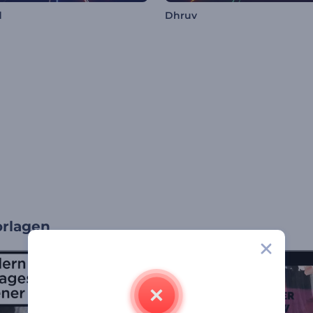
d
Dhruv
rlagen