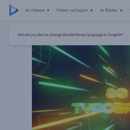
AI Videos
Video vorlagen
AI Bilder
Startseite
Vorlagen
80er Neon-Typografie-Paket
Would you like to change Renderforest language to English?