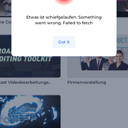
Etwas ist schiefgelaufen. Something
e Collagen Opener
Farbspritzer Diashow
went wrong. Failed to fetch
Got it
Broadcast Videobearbeitungs-Toolkit
Firmenvorstellung