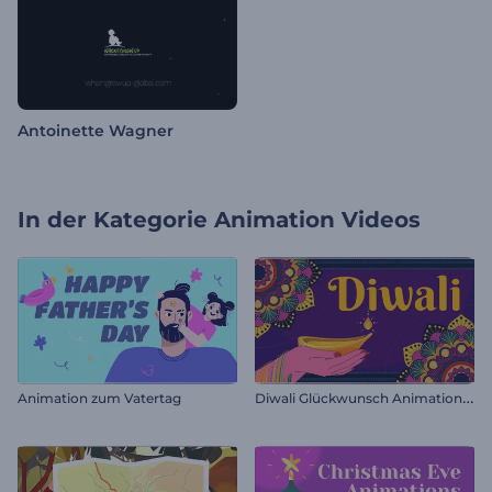
Antoinette Wagner
In der Kategorie
Animation Videos
D
iwali Glückwunsch Animationen
Animation zum Vatertag