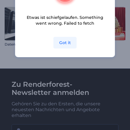
Etwas ist schiefgelaufen. Something
went wrong. Failed to fetch
Got it
Datenzentrum Typografie
Rotfarbenes Silvester
Zu Renderforest-
Newsletter anmelden
Gehören Sie zu den Ersten, die unsere
neuesten Nachrichten und Angebote
erhalten