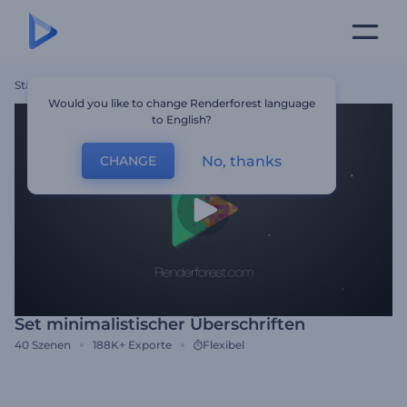
Startseite
Vorlagen
Set Minimalistischer Überschriften
Would you like to change Renderforest language
to English?
No, thanks
CHANGE
Set minimalistischer Überschriften
40
Szenen
188K+
Exporte
Flexibel