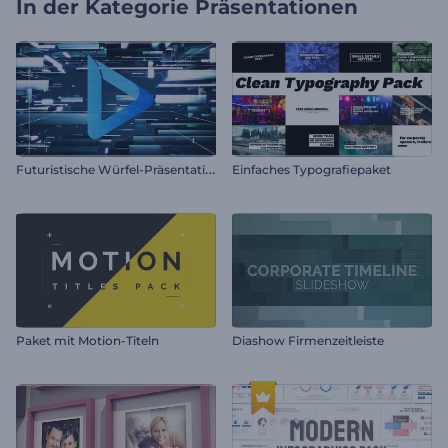
In der Kategorie
Präsentationen
F
uturistische Würfel-Präsentation
Einfaches Typografiepaket
Paket mit Motion-Titeln
Diashow Firmenzeitleiste