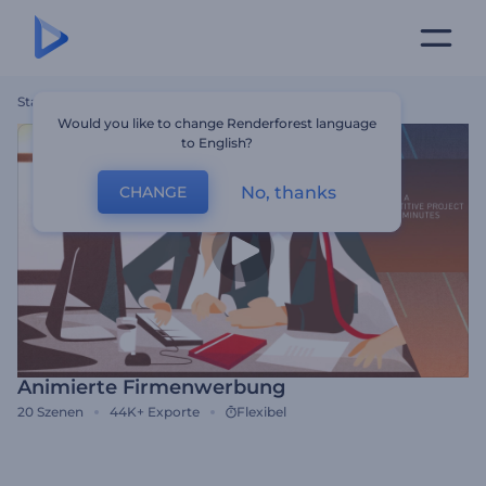
Startseite
Vorlagen
Animierte Firmenwerbung
Would you like to change Renderforest language
to English?
No, thanks
CHANGE
Animierte Firmenwerbung
20
Szenen
44K+
Exporte
Flexibel