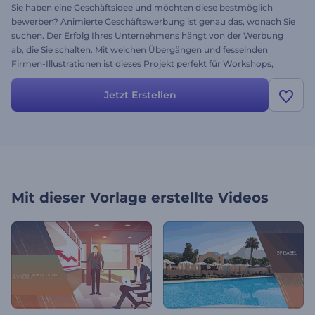
Sie haben eine Geschäftsidee und möchten diese bestmöglich
bewerben? Animierte Geschäftswerbung ist genau das, wonach Sie
suchen. Der Erfolg Ihres Unternehmens hängt von der Werbung
ab, die Sie schalten. Mit weichen Übergängen und fesselnden
Firmen-Illustrationen ist dieses Projekt perfekt für Workshops,
Präsentationen neuer Projekte, Werbung für Produkt oder
Dienstleistung und mehr. Laden Sie einfach Ihre Bilder hoch,
Jetzt Erstellen
verändern Sie Ihre Texte, fügen Sie Musik hinzu und schauen Sie sich
die Vorschau an. Testen Sie die Vorlage noch heute.
Mit dieser Vorlage erstellte Videos