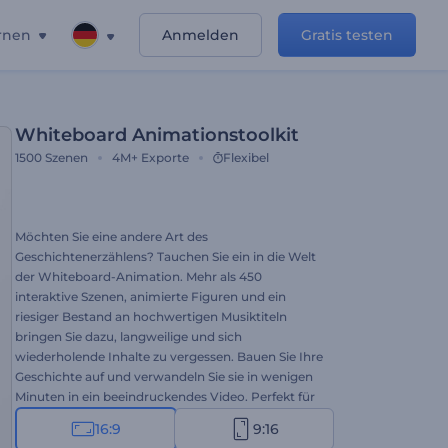
rnen
Anmelden
Gratis testen
Whiteboard Animationstoolkit
1500
Szenen
4M+
Exporte
Flexibel
Möchten Sie eine andere Art des
Geschichtenerzählens? Tauchen Sie ein in die Welt
der Whiteboard-Animation. Mehr als 450
interaktive Szenen, animierte Figuren und ein
riesiger Bestand an hochwertigen Musiktiteln
bringen Sie dazu, langweilige und sich
wiederholende Inhalte zu vergessen. Bauen Sie Ihre
Geschichte auf und verwandeln Sie sie in wenigen
Minuten in ein beeindruckendes Video. Perfekt für
Geschäftseinführungen, animierte Werbespots,
16:9
9:16
Erklärvideos, Werbung und vieles mehr. Klingt