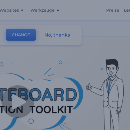
Websites
Werkzeuge
Preise
Le
No, thanks
CHANGE