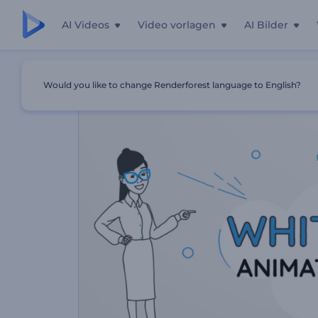
AI Videos
Video vorlagen
AI Bilder
Startseite
Vorlagen
Whiteboard Animationstoolkit
Would you like to change Renderforest language to English?