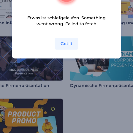
Etwas ist schiefgelaufen. Something
e Infografik Paket
went wrong. Failed to fetch
Got it
e Firmenpräsentation