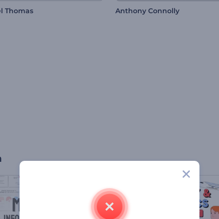
l Thomas
Anthony Connolly
n