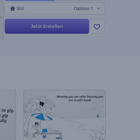
beeindruckend? Verpassen Sie nicht Ihre Chance,
Stil
Option 1
sofort und kostenlos eine super-einprägsame
Whiteboard Animation zu erstellen.
Jetzt Erstellen