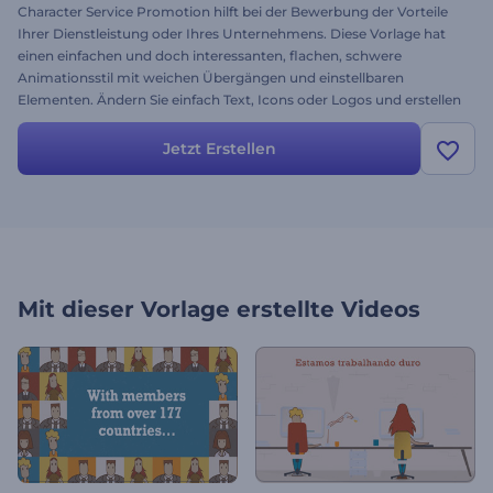
Character Service Promotion hilft bei der Bewerbung der Vorteile
Ihrer Dienstleistung oder Ihres Unternehmens. Diese Vorlage hat
einen einfachen und doch interessanten, flachen, schwere
Animationsstil mit weichen Übergängen und einstellbaren
Elementen. Ändern Sie einfach Text, Icons oder Logos und erstellen
Sie ein personalisiertes Videoprojekt, das in Minuten gerendert wird.
Testen Sie die Vorlage noch heute und erstellen Sie ein Tutorial-
Jetzt Erstellen
Video, eine Vorstellung Ihrer Mitarbeiter oder einen Firmen-
Explainer.
Mit dieser Vorlage erstellte Videos