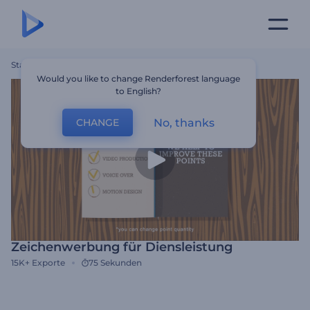
Startseite
Vorlagen
Zeichenwerbung Für Diensleistung
Would you like to change Renderforest language
to English?
No, thanks
CHANGE
Zeichenwerbung für Diensleistung
15K+
Exporte
75 Sekunden