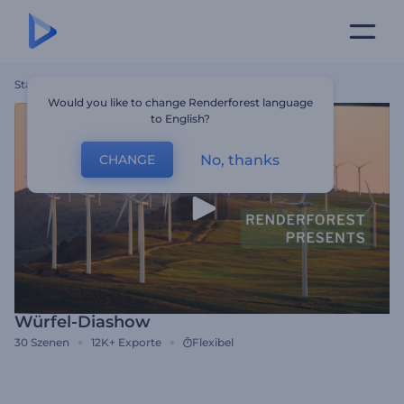
Startseite
Vorlagen
Würfel-Diashow
Would you like to change Renderforest language
to English?
No, thanks
CHANGE
Würfel-Diashow
30
Szenen
12K+
Exporte
Flexibel