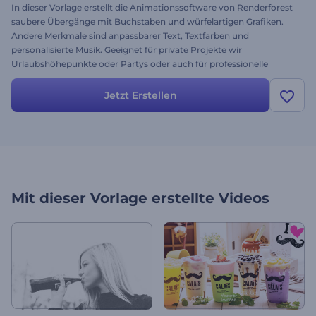
In dieser Vorlage erstellt die Animationssoftware von Renderforest
saubere Übergänge mit Buchstaben und würfelartigen Grafiken.
Andere Merkmale sind anpassbarer Text, Textfarben und
personalisierte Musik. Geeignet für private Projekte wir
Urlaubshöhepunkte oder Partys oder auch für professionelle
Projekte wie Unternehmensvorstellungen, Präsentationen oder
Erklärungsfilme. Testen Sie die Vorlage noch heute - sie ist
Jetzt Erstellen
kostenlos.
Mit dieser Vorlage erstellte Videos