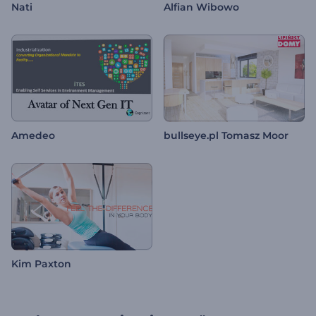
Nati
Alfian Wibowo
Amedeo
bullseye.pl Tomasz Moor
Kim Paxton