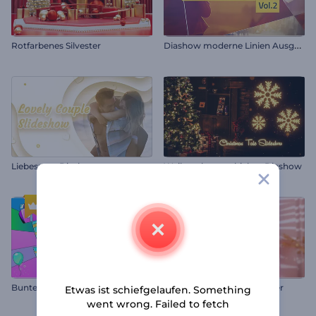
D
iashow moderne Linien Ausgabe 2
Rotfarbenes Silvester
Liebespaar Diashow
Weihnachtsgeschichte-Diashow
B
untes Geburtstags-Animationspaket
Valentinstagskarten-Opener
Etwas ist schiefgelaufen. Something
went wrong. Failed to fetch