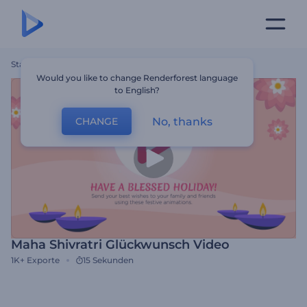
Startseite
Vorlagen
Maha Shivratri Glückwunsch Video
Would you like to change Renderforest language
to English?
No, thanks
CHANGE
Maha Shivratri Glückwunsch Video
1K+
Exporte
15 Sekunden