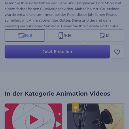
Teilen Sie Ihre Botschaften der Liebe und Hingabe an Lord Shiva mit
einem farbenfrohen Glückwunschvideo. Maha Shivratri Grussvideo
wurde entwickelt, um Ihnen bei der Feier dieses jährlichen Festes
zu helfen, mit Animationen des Gottes Shiva und der mit dem
Feiertag verbundenen Symbole. Geben Sie Ihre Gebete und Grüße
mit den animierten Szenen dieser thematischen Vorlage ein, laden
16:9
9:16
1:1
Sie Ihr Logo hoch und erhalten Sie mit wenigen Klicks einen
professionell animierten Videogruß. Perfekt geeignet für
Videogrüße, Festtagsfeiern, Präsentationseröffnungen und vieles
Jetzt Erstellen
mehr. Probieren Sie es jetzt aus!
In der Kategorie
Animation Videos