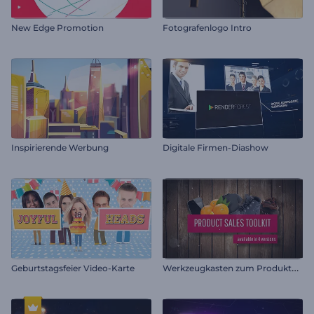
New Edge Promotion
Fotografenlogo Intro
Inspirierende Werbung
Digitale Firmen-Diashow
W
erkzeugkasten zum Produktverkauf
Geburtstagsfeier Video-Karte