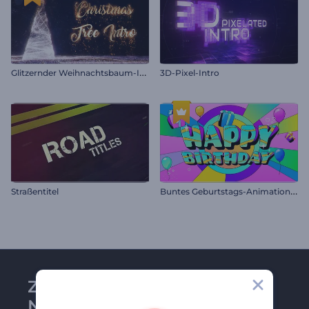
G
litzernder Weihnachtsbaum-Intro
3D-Pixel-Intro
B
untes Geburtstags-Animationspaket
Straßentitel
Zu Renderforest-
Newsletter anmelden