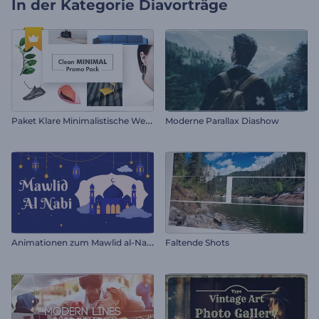
In der Kategorie
Diavorträge
P
aket Klare Minimalistische Werbung
Moderne Parallax Diashow
A
nimationen zum Mawlid al-Nabi
Faltende Shots