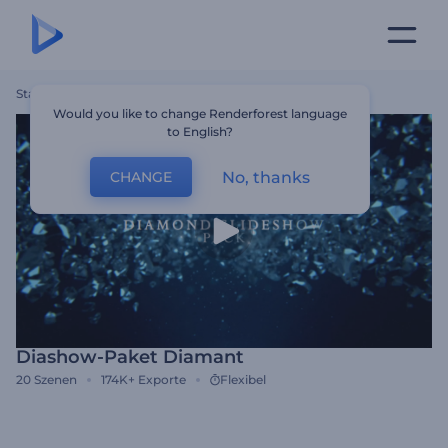
Startseite
Vorlagen
Diashow-Paket Diamant
Would you like to change Renderforest language
to English?
No, thanks
CHANGE
Diashow-Paket Diamant
20
Szenen
174K+
Exporte
Flexibel