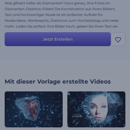
Was glitzert heller als Diamanten? Ganz genau, Ihre Fotos im
Diamanten-Diashow-Paket! Die Kombination aus Ihren Bildern,
Text und hochwertiger Musik ist ein brillanter Auftakt für
Modevideos, Werbespots, Diashows zum Hochzeitstag und vieles
mehr. Laden Sie einfach Ihre Bilder hoch, geben Sie Ihren Text ein
und geben Sie Ihrem Projekt einen glamourösen Look. Glänzen Sie
mit Eleganz und Erfolg - und zwar schon jetzt!
Jetzt Erstellen
Mit dieser Vorlage erstellte Videos