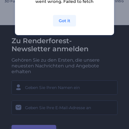
3D Fußball-Logoenthüllung
Glitzerndes Gamecontroller Intro
went wrong. Failed to fetch
Got it
Zu Renderforest-
Newsletter anmelden
Gehören Sie zu den Ersten, die unsere
neuesten Nachrichten und Angebote
erhalten