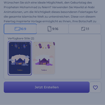
Wünschen Sie sich eine ideale Möglichkeit, den Geburtstag des
Propheten Mohammad zu feiern? Verwenden Sie Mawlid al-Nabi
Animationen, um die Wichtigkeit dieses besonderen Feiertages für
die gesamte islamische Welt zu unterstreichen. Diese von diesem
Feiertag inspirierte Vorlage ermöglicht es Ihnen, Ihre Botschaft zu
verbreiten. Laden Sie Ihr Logo hoch, fügen Sie Ihre Glückwünsche
16:9
9:16
1:1
hinzu, und schon steht Ihr animiertes Video bereit. Perfekt geeignet
für Einladungen, Grüße, Präsentationseröffnungen und viele andere
Verfügbare Stile
(2)
Projekte. Probieren Sie es gleich aus!
Jetzt Erstellen