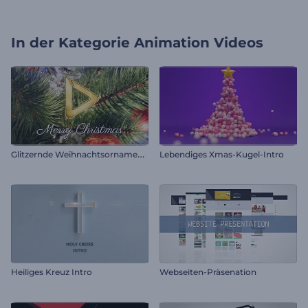
In der Kategorie
Animation Videos
G
litzernde Weihnachtsornamente Intro
Lebendiges Xmas-Kugel-Intro
Heiliges Kreuz Intro
Webseiten-Präsenation