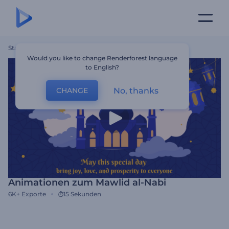
Startseite
Vorlagen
Animationen Zum Mawlid Al-Nabi
Would you like to change Renderforest language
to English?
No, thanks
CHANGE
Animationen zum Mawlid al-Nabi
6K+
Exporte
15 Sekunden