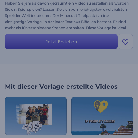
Haben Sie jemals davon geträumt ein Video zu erstellen als würden
Sie ein Spiel spielen? Lassen Sie sich vom wichtigsten und viralsten
Spiel der Welt inspirieren! Der Minecraft Titelpack ist eine
einzigartige Vorlage, in der jeder Text aus Blöcken besteht. Es sind
mehr als 10 verschiedene Szenen enthalten. Diese Vorlage ist ideal
für Videowerbung für Spiele, YouTube-Channels zum Thema Spiele,
kreative Trailer-Werbung und mehr. Ändern Sie einfach Ihre Texte
Jetzt Erstellen
und erhalten Sie ein einzigartiges und professionelles Gaming-
Video in kurzer Zeit. Testen Sie die Vorlage noch heute!
Mit dieser Vorlage erstellte Videos