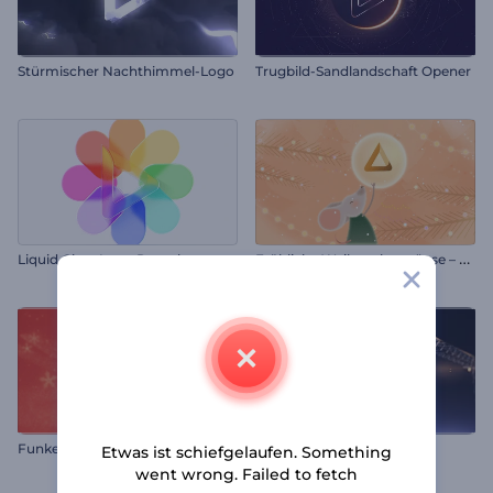
Stürmischer Nachthimmel-Logo
Trugbild-Sandlandschaft Opener
F
röhliche Weihnachtsmäuse – Einleitung
Liquid Glass Logo Reveal
F
unkelnder Weihnachtsbaum – Einleitung
Studiolicht Logo
Etwas ist schiefgelaufen. Something
went wrong. Failed to fetch