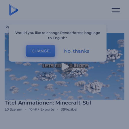
Startseite
Vorlagen
Titel-Animationen: Minecraft-Stil
Would you like to change Renderforest language
to English?
No, thanks
CHANGE
Titel-Animationen: Minecraft-Stil
20
Szenen
104K+
Exporte
Flexibel