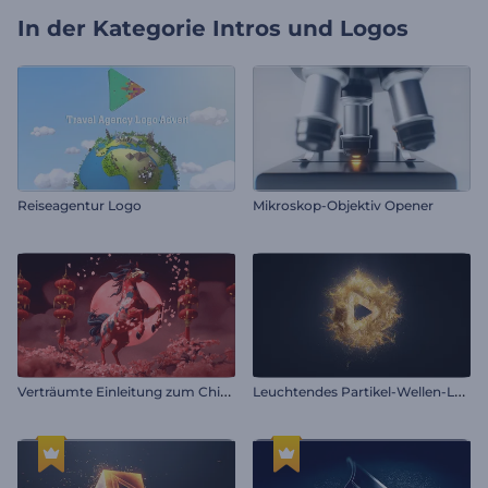
In der Kategorie
Intros und Logos
Reiseagentur Logo
Mikroskop-Objektiv Opener
V
erträumte Einleitung zum Chinesischen Neujahr
L
euchtendes Partikel-Wellen-Logo