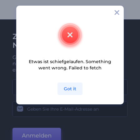
Zu Renderforest-
Newsletter anmelden
Gehören Sie zu den Ersten, die unsere
Etwas ist schiefgelaufen. Something
neuesten Nachrichten und Angebote
went wrong. Failed to fetch
erhalten
Got it
Anmelden