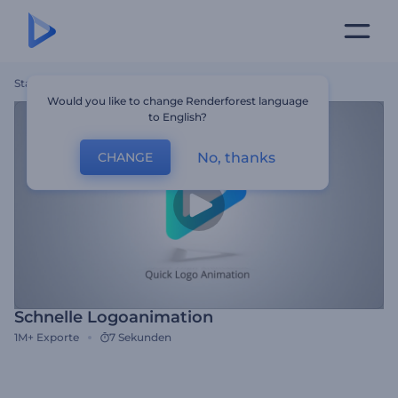
Startseite
Vorlagen
Schnelle Logoanimation
Would you like to change Renderforest language
to English?
No, thanks
CHANGE
Schnelle Logoanimation
1M+
Exporte
7 Sekunden