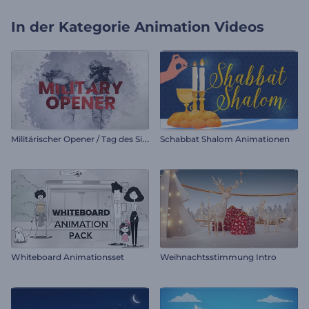
In der Kategorie
Animation Videos
M
ilitärischer Opener / Tag des Sieges
Schabbat Shalom Animationen
Whiteboard Animationsset
Weihnachtsstimmung Intro