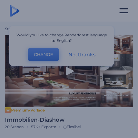
Startseite
Vorlagen
Immobilien-Diashow
Would you like to change Renderforest language
to English?
No, thanks
CHANGE
Premium-Vorlage
Immobilien-Diashow
20
Szenen
57K+
Exporte
Flexibel