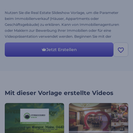
Nutzen Sie die Real Estate Slideshow Vorlage, um die Parameter
beim Immobilienverkauf (Häuser, Appartments oder
Geschäftsgebäude) zu erklären. Kann von Immobilienagenturen
oder Maklern zur Bewerbung ihrer Immobilien oder für eine
Videopräsentation verwendet werden. Beginnen Sie mit der
Bewerbung Ihres Unternehmens mit Leichtigkeit indem Sie dieses
vielseitige Videoprojekt verwenden. Schreiben Sie einfach Ihren
Jetzt Erstellen
Text, wählen Sie Ihre Fotos und drücken Sie auf Rendern. Dies ist
die Multiple Estate Version dieser Vorlage. Testen Sie es noch heute!
Mit dieser Vorlage erstellte Videos