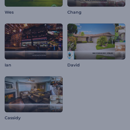
Wes
Chang
Ian
David
Cassidy