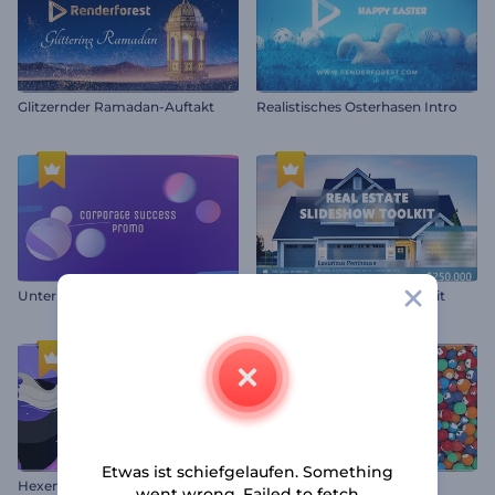
Glitzernder Ramadan-Auftakt
Realistisches Osterhasen Intro
Unternehmenserfolg Promo
Immobilien-Diashow Toolkit
Etwas ist schiefgelaufen. Something
Hexenhafter Halloween-Opener
Toolkit für soziale Medien
went wrong. Failed to fetch