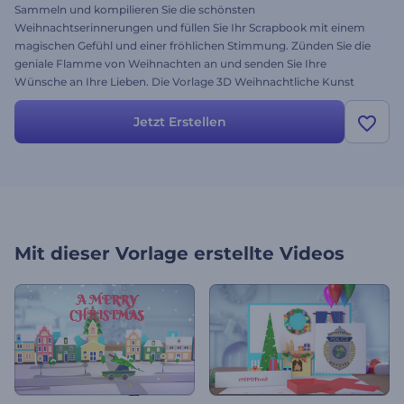
Sammeln und kompilieren Sie die schönsten
Weihnachtserinnerungen und füllen Sie Ihr Scrapbook mit einem
magischen Gefühl und einer fröhlichen Stimmung. Zünden Sie die
geniale Flamme von Weihnachten an und senden Sie Ihre
Wünsche an Ihre Lieben. Die Vorlage 3D Weihnachtliche Kunst
Album wird Ihre Firmen- / Firmengrüße oder Familienfeiern in ein
beeindruckendes Fotoalbum mit Weihnachtswundern, visuellen
Jetzt Erstellen
Effekten und Märchenübergängen übertragen. Senden und
empfangen Sie heute ein perfektes Video-Geschenk. Drehen die
Seite auf das nächste Jahr!
Mit dieser Vorlage erstellte Videos