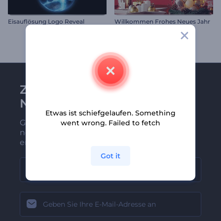
Eisauflösung Logo Reveal
Willkommen Frohes Neues Jahr
Zu Renderforest-
Newsletter anmelden
Etwas ist schiefgelaufen. Something
Gehören Sie zu den Ersten, die unsere
went wrong. Failed to fetch
neuesten Nachrichten und Angebote
erhalten
Got it