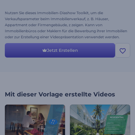
Nutzen Sie dieses Immobilien-Diashow Toolkit, um die
Verkaufsparameter beim Immobilienverkauf, z. B. Häuser,
Appartment oder Firmengebäude, z zeigen. Kann von
Immobilienbüros oder Maklern für die Bewerbung ihrer Immobilien
oder zur Erstellung einer Videopräsentation verwendet werden.
Mehr als 40 Szenen, dazu gehören verschiedene Icons,
Typographie, Video- und Fotoplatzhalter und mehr. Starten Sie Ihre
Jetzt Erstellen
Unternehmenswerbung mit diesem vielseitigen Video-Projekts mit
Leichtigkeit. Wählen Sie die Sznen, schreiben Sie Ihre Texte, wählen
Sie Ihre Fotos und drücken Sie auf rendern.
Mit dieser Vorlage erstellte Videos