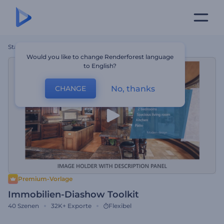
Startseite
Vorlagen
Immobilien-Diashow Toolkit
Would you like to change Renderforest language
to English?
No, thanks
CHANGE
Premium-Vorlage
Immobilien-Diashow Toolkit
40
Szenen
32K+
Exporte
Flexibel