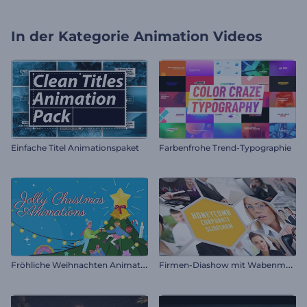
In der Kategorie
Animation Videos
Einfache Titel Animationspaket
Farbenfrohe Trend-Typographie
F
röhliche Weihnachten Animationen
F
irmen-Diashow mit Wabenmuster