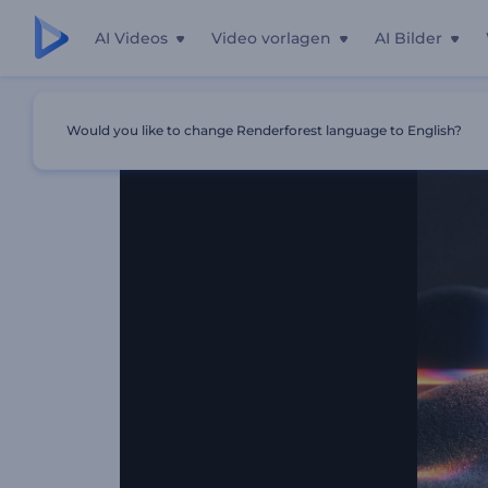
AI Videos
Video vorlagen
AI Bilder
Startseite
Vorlagen
Abstrakte Verzerrung Intro
Would you like to change Renderforest language to English?