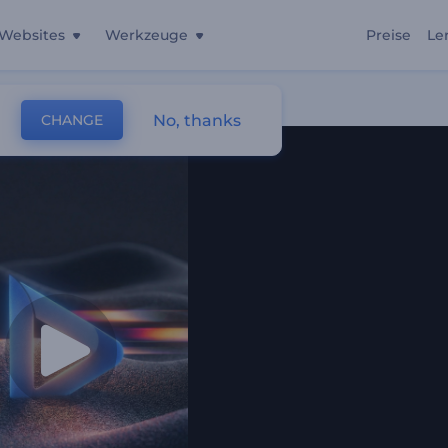
Websites
Werkzeuge
Preise
Le
No, thanks
CHANGE