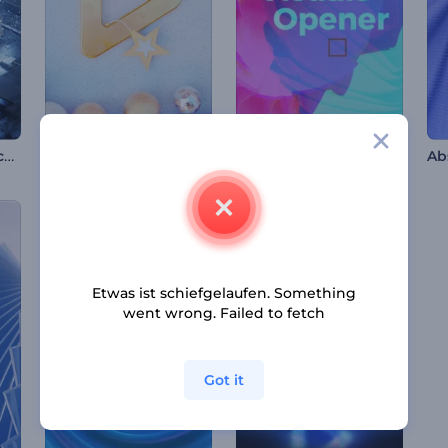
Futuristisches Hi-Tech-Intro
Glückseliger Opener für Weihnachten
Abstraktes Bildmaterial Opener
Etwas ist schiefgelaufen. Something
went wrong. Failed to fetch
Got it