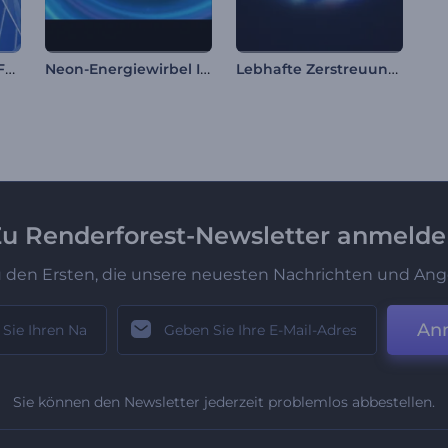
Wirbelnde kantige Formen Intro
Neon-Energiewirbel Intro
Lebhafte Zerstreuung Logo-Reveal
u Renderforest-Newsletter anmeld
u den Ersten, die unsere neuesten Nachrichten und Ang
An
Sie können den Newsletter jederzeit problemlos abbestellen.