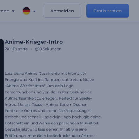
rnen
Anmelden
Gratis testen
Anime-Krieger-Intro
2K+
Exporte
10 Sekunden
Lass deine Anime-Geschichte mit intensiver
Energie und Kraft ins Rampenlicht treten. Nutze
„Anime Warrior Intro“, um dein Logo
hervorzuheben und von der ersten Sekunde an
Aufmerksamkeit zu erregen. Perfekt für Spiele-
Intros, Manga-Teaser, Anime-Serien-Opener,
heroische Outros und mehr. Die Anpassung ist
einfach und schnell: Lade dein Logo hoch, gib deine
Botschaft ein und wähle den passenden Musiktitel.
Gestalte jetzt und lass deinen Inhalt wie eine
Eröffnungsszene einer beeindruckenden Anime-