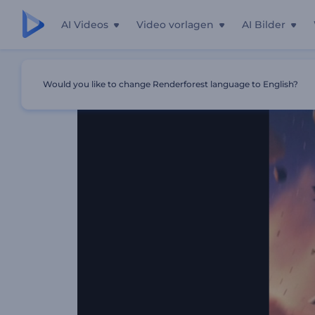
AI Videos
Video vorlagen
AI Bilder
Startseite
Vorlagen
Anime-Krieger-Intro
Would you like to change Renderforest language to English?