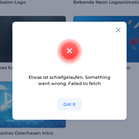
plosion Logo
Bebende Neon Logoanimati
es futuristisches Intro
Geometrisches Fun-Logo
Etwas ist schiefgelaufen. Something
went wrong. Failed to fetch
Got it
tisches Osterhasen Intro