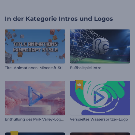
In der Kategorie
Intros und Logos
Titel-Animationen: Minecraft-Stil
Fußballspiel Intro
E
nthüllung des Pink Valley-Logos
Verspieltes Wasserspritzer-Logo