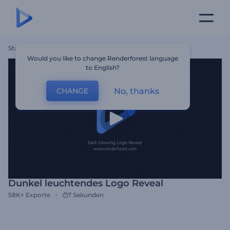
Startseite
Vorlagen
Dunkel Leuchtendes Logo Reveal
Would you like to change Renderforest language
to English?
No, thanks
CHANGE
Dunkel leuchtendes Logo Reveal
58K+
Exporte
7 Sekunden