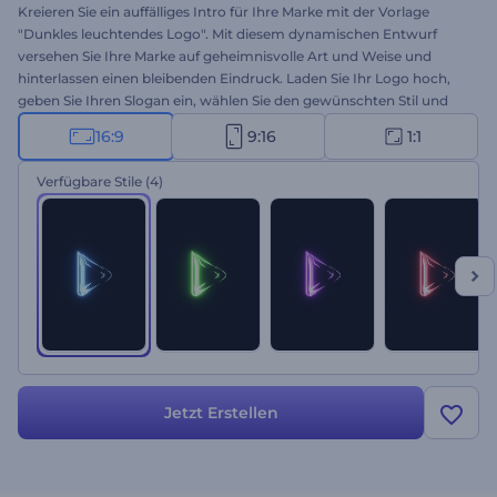
Kreieren Sie ein auffälliges Intro für Ihre Marke mit der Vorlage
"Dunkles leuchtendes Logo". Mit diesem dynamischen Entwurf
versehen Sie Ihre Marke auf geheimnisvolle Art und Weise und
hinterlassen einen bleibenden Eindruck. Laden Sie Ihr Logo hoch,
geben Sie Ihren Slogan ein, wählen Sie den gewünschten Stil und
erhalten Sie eine hochauflösende Logoanimation mit dunklem
16:9
9:16
1:1
Hintergrund und leuchtenden Funken. Perfekt geeignet für
Marken- und Produktwerbung in der Technik, für Präsentationen
Verfügbare Stile
(4)
von Gaming-Kanälen, TV-Spots und vieles mehr. Testen Sie es jetzt!
Jetzt Erstellen