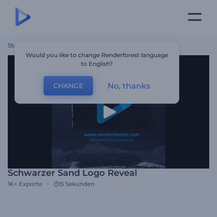
Startseite
Vorlagen
Schwarzer Sand Logo Reveal
Would you like to change Renderforest language
to English?
No, thanks
CHANGE
Schwarzer Sand Logo Reveal
1K+
Exporte
15 Sekunden