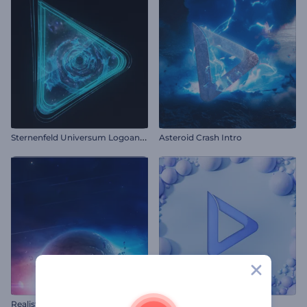
S
ternenfeld Universum Logoanimation
Asteroid Crash Intro
Realistisches Universum-Intro
Weichbälle Logo Reveal