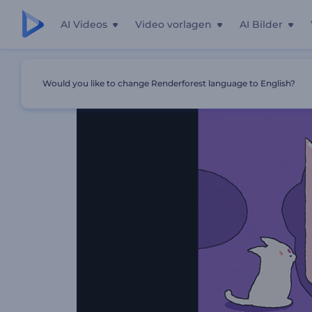
AI Videos
Video vorlagen
AI Bilder
Startseite
Vorlagen
Zeichentrickfilm Kätzchen Intro
Would you like to change Renderforest language to English?