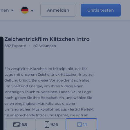
rnen
Anmelden
Gratis testen
Zeichentrickfilm Kätzchen Intro
882
Exporte
7 Sekunden
Ein verspieltes Kätzchen im Mittelpunkt, das Ihr
Logo mit unserem Zeichentrick-Kätzchen-Intro zur
Geltung bringt. Bei dieser Vorlage dreht sich alles
um Spaß und Energie, um Ihren Videos einen
lebendigen Touch zu verleihen. Laden Sie Ihr Logo
hoch, geben Sie Ihre Botschaft ein, und wählen Sie
einen eingängigen Musiktitel aus unserer
umfangreichen Musikbibliothek aus - fertig! Perfekt
für ansprechende Intros und Opener, die sich an
Tierliebhaber, Kinder oder jeden, der seiner Marke
16:9
9:16
1:1
einen besonderen Charme verleihen möchte,