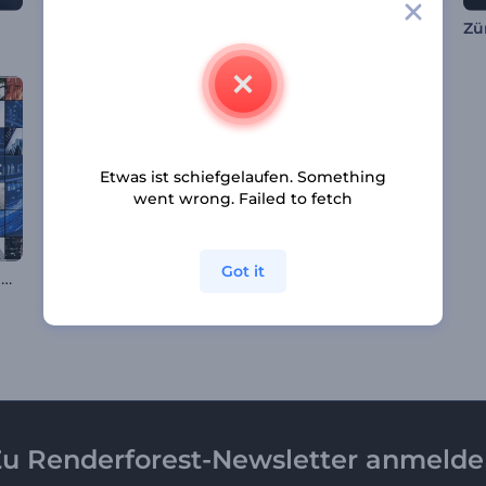
Dunkel leuchtendes Logo Reveal
Behagliches Silvester Intro
Zü
Etwas ist schiefgelaufen. Something
went wrong. Failed to fetch
Got it
Kinetische Rahmen Opener
Yin und Yang-Energie-Intro
Frakturierte Kugel Logo-Reveal
u Renderforest-Newsletter anmeld