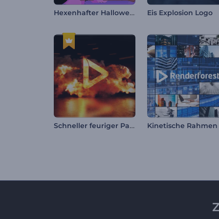
Hexenhafter Halloween-Opener
Eis Explosion Logo
Schneller feuriger Panther Intro
Z