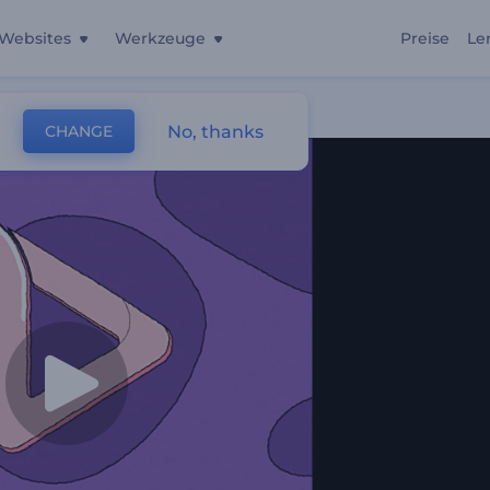
Websites
Werkzeuge
Preise
Le
No, thanks
CHANGE