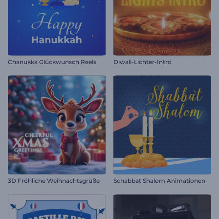
Chanukka Glückwunsch Reels
Diwali-Lichter-Intro
3D Fröhliche Weihnachtsgrüße
Schabbat Shalom Animationen