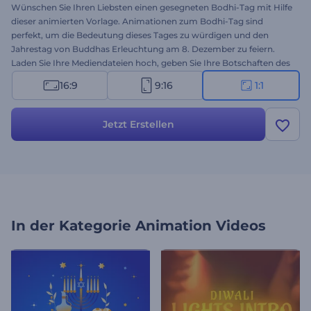
Wünschen Sie Ihren Liebsten einen gesegneten Bodhi-Tag mit Hilfe
dieser animierten Vorlage. Animationen zum Bodhi-Tag sind
perfekt, um die Bedeutung dieses Tages zu würdigen und den
Jahrestag von Buddhas Erleuchtung am 8. Dezember zu feiern.
Laden Sie Ihre Mediendateien hoch, geben Sie Ihre Botschaften des
Erwachens ein und warten Sie ein paar Minuten, um eine
16:9
9:16
1:1
professionelle Grußanimation zu erhalten. Ideal geeignet für
Feiertagseinführungen, Gebets- und Meditationseinladungen,
Videogrüße und vieles mehr. Probieren Sie es jetzt aus!
Jetzt Erstellen
In der Kategorie
Animation Videos