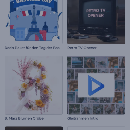
R
eels Paket für den Tag der Bastille
Retro TV Opener
8. März Blumen Grüße
Gleitrahmen Intro