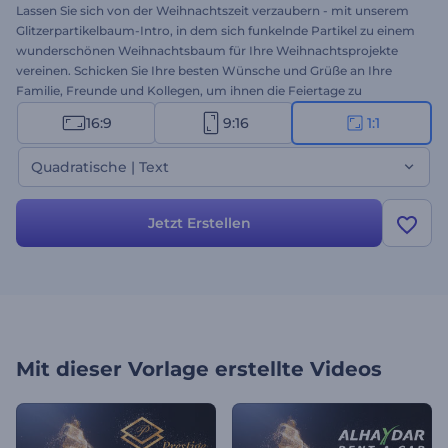
Lassen Sie sich von der Weihnachtszeit verzaubern - mit unserem
Glitzerpartikelbaum-Intro, in dem sich funkelnde Partikel zu einem
wunderschönen Weihnachtsbaum für Ihre Weihnachtsprojekte
vereinen. Schicken Sie Ihre besten Wünsche und Grüße an Ihre
Familie, Freunde und Kollegen, um ihnen die Feiertage zu
verschönern und zu versüßen. Geben Sie Ihre herzerwärmenden
16:9
9:16
1:1
Texte ein, laden Sie Ihr Logo hoch, und fügen Sie festliche
Hintergrundmusik hinzu, um eine einzigartige Videobotschaft für
Quadratische | Text
die Feiertage zu erstellen. Perfekt geeignet für
Weihnachtseinführungen, Videogrüße, Einladungen zu
Weihnachtsfeiern und viele weitere Projekte. Probieren Sie es jetzt
Jetzt Erstellen
aus!
Mit dieser Vorlage erstellte Videos