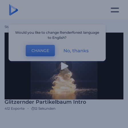
Startseite
Vorlagen
Glitzernder Partikelbaum Intro
Would you like to change Renderforest language
to English?
No, thanks
CHANGE
Glitzernder Partikelbaum Intro
412
Exporte
12 Sekunden