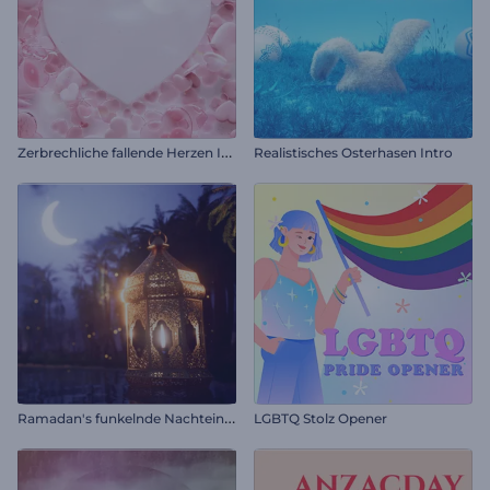
Z
erbrechliche fallende Herzen Intro
Realistisches Osterhasen Intro
R
amadan's funkelnde Nachteinführung
LGBTQ Stolz Opener