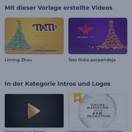
Mit dieser Vorlage erstellte Videos
Liming Zhou
Telo Robe porpendeja
In der Kategorie
Intros und Logos
O
nline Marketing und SEO Werbung
Elegantes Logo Reveal