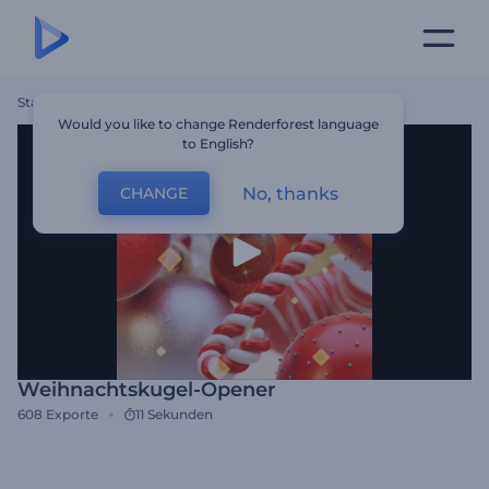
Startseite
Vorlagen
Weihnachtskugel-Opener
Would you like to change Renderforest language
to English?
No, thanks
CHANGE
Weihnachtskugel-Opener
608
Exporte
11 Sekunden