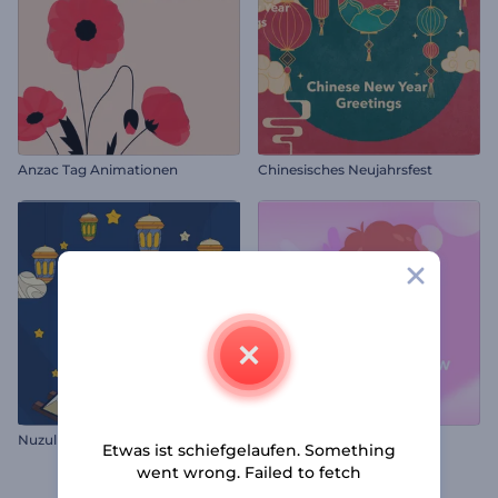
Anzac Tag Animationen
Chinesisches Neujahrsfest
Nuzul Al-Quran Grüße
Amors Liebespfeil Opener
Etwas ist schiefgelaufen. Something
went wrong. Failed to fetch