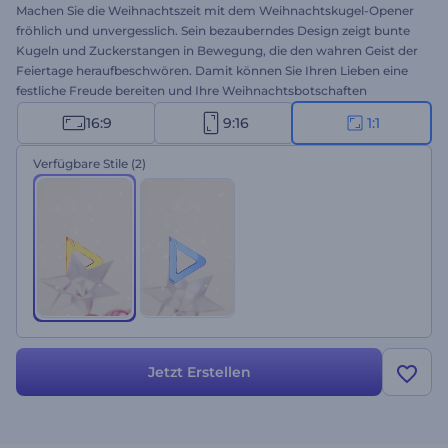
Machen Sie die Weihnachtszeit mit dem Weihnachtskugel-Opener
fröhlich und unvergesslich. Sein bezauberndes Design zeigt bunte
Kugeln und Zuckerstangen in Bewegung, die den wahren Geist der
Feiertage heraufbeschwören. Damit können Sie Ihren Lieben eine
festliche Freude bereiten und Ihre Weihnachtsbotschaften
einzigartig gestalten. Geben Sie Ihre herzlichen Texte ein, laden Sie
16:9
9:16
1:1
Ihr Logo hoch und fügen Sie Hintergrundmusik hinzu, um einen
bleibenden Eindruck bei Ihrem Publikum zu hinterlassen. Ob Sie
Verfügbare Stile
(2)
nun festliche Intros, Videogrußbotschaften, Einladungen zu den
Feiertagen oder verschiedene andere Projekte erstellen möchten,
mit dieser Vorlage sind Sie bestens gerüstet. Erstellen Sie jetzt!
Jetzt Erstellen