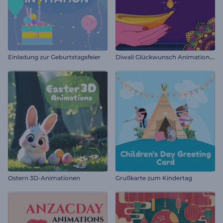
D
iwali Glückwunsch Animationen
Einladung zur Geburtstagsfeier
Ostern 3D-Animationen
Grußkarte zum Kindertag