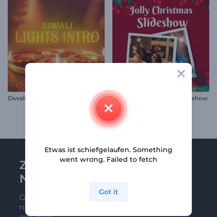
Diwali-Lichter-Intro
Fröhliche Weihnachten Diashow
Etwas ist schiefgelaufen. Something
went wrong. Failed to fetch
Zu Renderforest-
Newsletter anmelden
Got it
Gehören Sie zu den Ersten, die unsere
neuesten Nachrichten und Angebote
erhalten