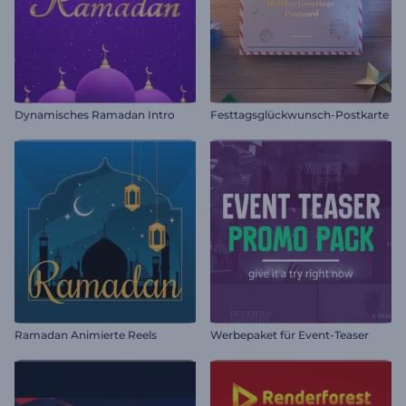
Dynamisches Ramadan Intro
Festtagsglückwunsch-Postkarte
Ramadan Animierte Reels
Werbepaket für Event-Teaser