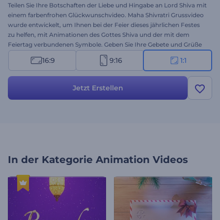
Teilen Sie Ihre Botschaften der Liebe und Hingabe an Lord Shiva mit
einem farbenfrohen Glückwunschvideo. Maha Shivratri Grussvideo
wurde entwickelt, um Ihnen bei der Feier dieses jährlichen Festes
zu helfen, mit Animationen des Gottes Shiva und der mit dem
Feiertag verbundenen Symbole. Geben Sie Ihre Gebete und Grüße
mit den animierten Szenen dieser thematischen Vorlage ein, laden
16:9
9:16
1:1
Sie Ihr Logo hoch und erhalten Sie mit wenigen Klicks einen
professionell animierten Videogruß. Perfekt geeignet für
Videogrüße, Festtagsfeiern, Präsentationseröffnungen und vieles
Jetzt Erstellen
mehr. Probieren Sie es jetzt aus!
In der Kategorie
Animation Videos