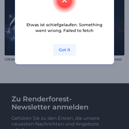
Etwas ist schiefgelaufen. Something
went wrong. Failed to fetch
Got it
Glitzerndes Gamecontroller Intro
Elektrischer Glitch-Logo-Reveal
Zu Renderforest-
Newsletter anmelden
Gehören Sie zu den Ersten, die unsere
neuesten Nachrichten und Angebote