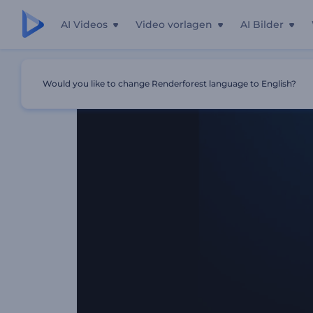
AI Videos
Video vorlagen
AI Bilder
Startseite
Vorlagen
Rauchiges Wirbelwind-Logo
Would you like to change Renderforest language to English?