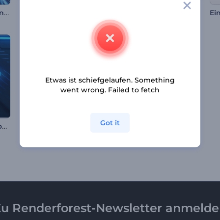
Realistisches Auge Intro
Schnellfeuerfunken Logo
Schneekugel-Weihnachten-Reveal
Etwas ist schiefgelaufen. Something
went wrong. Failed to fetch
Got it
Bebende Neon Logoanimation
Glitzerstaub Logoanimation
Flammende Kugel Logo-Reveal
u Renderforest-Newsletter anmeld