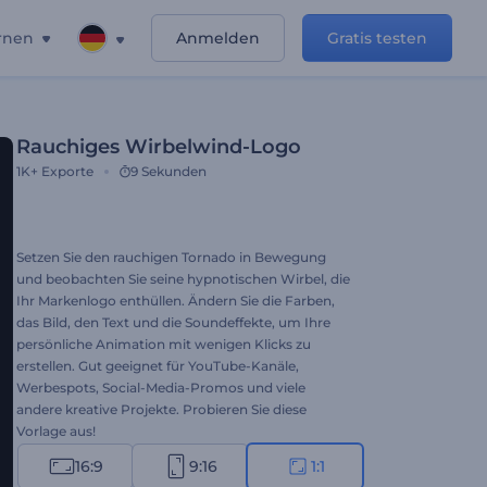
rnen
Anmelden
Gratis testen
Rauchiges Wirbelwind-Logo
1K+
Exporte
9 Sekunden
Setzen Sie den rauchigen Tornado in Bewegung
und beobachten Sie seine hypnotischen Wirbel, die
Ihr Markenlogo enthüllen. Ändern Sie die Farben,
das Bild, den Text und die Soundeffekte, um Ihre
persönliche Animation mit wenigen Klicks zu
erstellen. Gut geeignet für YouTube-Kanäle,
Werbespots, Social-Media-Promos und viele
andere kreative Projekte. Probieren Sie diese
Vorlage aus!
16:9
9:16
1:1