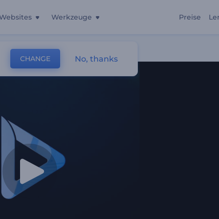
Websites
Werkzeuge
Preise
Le
No, thanks
CHANGE