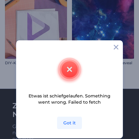
DIY-Kunsthandwerks Opener
Leuchtender Nebel Logo-Reveal
Etwas ist schiefgelaufen. Something
went wrong. Failed to fetch
Zu Renderforest-
Newsletter anmelden
Got it
Gehören Sie zu den Ersten, die unsere
neuesten Nachrichten und Angebote
erhalten