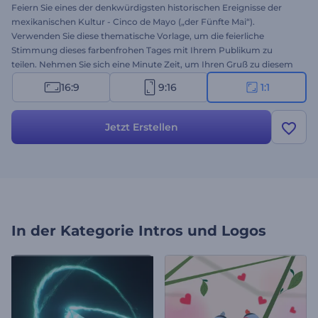
Feiern Sie eines der denkwürdigsten historischen Ereignisse der
mexikanischen Kultur - Cinco de Mayo („der Fünfte Mai“).
Verwenden Sie diese thematische Vorlage, um die feierliche
Stimmung dieses farbenfrohen Tages mit Ihrem Publikum zu
teilen. Nehmen Sie sich eine Minute Zeit, um Ihren Gruß zu diesem
siegreichen Tag hinzuzufügen, und nehmen Sie mit wenigen Klicks
16:9
9:16
1:1
alle anderen gewünschten Änderungen vor. Perfekt geeignet für
Werbeanzeigen, Grußbotschaften zum Cinco de Mayo und andere
thematische Projekte. Zeigen Sie die Festlichkeit und Schönheit
Jetzt Erstellen
dieses beliebten Feiertags der hispanischen Kultur. Testen Sie diese
Vorlage jetzt!
In der Kategorie
Intros und Logos