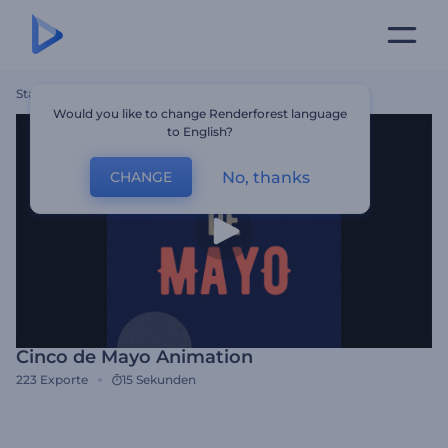
Startseite
Vorlagen
Cinco De Mayo Animation
Would you like to change Renderforest language
to English?
No, thanks
CHANGE
Cinco de Mayo Animation
223
Exporte
15 Sekunden