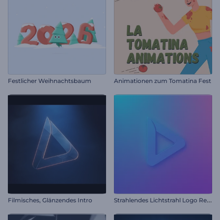
Festlicher Weihnachtsbaum
Animationen zum Tomatina Fest
S
trahlendes Lichtstrahl Logo Reveal
Filmisches, Glänzendes Intro