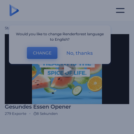
Startseite
Vorlagen
Gesundes Essen Opener
Would you like to change Renderforest language
to English?
No, thanks
CHANGE
Gesundes Essen Opener
279
Exporte
8 Sekunden