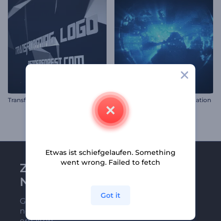
Transformation des Logos
Digitale Globus-Logo-Animation
Etwas ist schiefgelaufen. Something
went wrong. Failed to fetch
Zu Renderforest-
Newsletter anmelden
Got it
Gehören Sie zu den Ersten, die unsere
neuesten Nachrichten und Angebote
erhalten