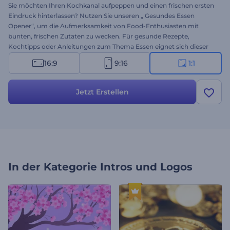
Sie möchten Ihren Kochkanal aufpeppen und einen frischen ersten
Eindruck hinterlassen? Nutzen Sie unseren „ Gesundes Essen
Opener“, um die Aufmerksamkeit von Food-Enthusiasten mit
bunten, frischen Zutaten zu wecken. Für gesunde Rezepte,
Kochtipps oder Anleitungen zum Thema Essen eignet sich dieser
lebendige Opener für alle Arten von Inhalten. Laden Sie Ihr Logo
16:9
9:16
1:1
hoch, geben Sie Ihren Text ein, und wählen Sie einen dynamischen
Musiktitel. Perfekt für Essens-Blogger, Köche oder alle, die ihre
Liebe zum gesunden Kochen teilen. Jetzt ausprobieren!
Jetzt Erstellen
In der Kategorie
Intros und Logos