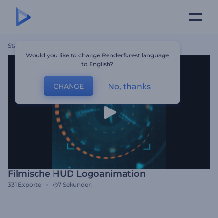
Startseite
Vorlagen
Filmische HUD Logoanimation
Would you like to change Renderforest language
to English?
No, thanks
CHANGE
Filmische HUD Logoanimation
331
Exporte
7 Sekunden