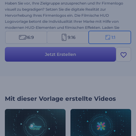
Haben Sie vor, Ihre Zielgruppe anzusprechen und Ihr Firmenlogo
visuell zu begradigen? Setzen Sie die digitale Realität zur
Hervorhebung Ihres Firmenlogos ein. Die Filmische HUD
Logovorlage betont die Individualität Ihrer Marke mit Hilfe von
modernen HUD-Elementen und filmischen Effekten. Laden Sie
einfach Ihr Logo hoch, ändern Sie Ihren Text in der Zeitleiste und
16:9
9:16
1:1
sehen Sie sich die Vorschau an. Probieren Sie es noch heute aus!
Jetzt Erstellen
Mit dieser Vorlage erstellte Videos