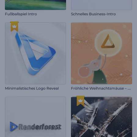
Fußballspiel Intro
Schnelles Business-Intro
F
röhliche Weihnachtsmäuse – Einleitung
Minimalistisches Logo Reveal