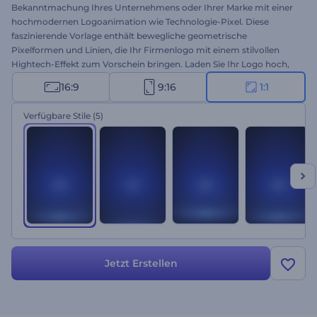
Bekanntmachung Ihres Unternehmens oder Ihrer Marke mit einer
hochmodernen Logoanimation wie Technologie-Pixel. Diese
faszinierende Vorlage enthält bewegliche geometrische
Pixelformen und Linien, die Ihr Firmenlogo mit einem stilvollen
Hightech-Effekt zum Vorschein bringen. Laden Sie Ihr Logo hoch,
geben Sie Ihren Slogan ein, und Sie erhalten mit wenigen Klicks eine
16:9
9:16
1:1
professionell animierte Logoanimation. Verwenden Sie es, um neue
technische Produkte, Unternehmen, Marken und viele weitere
Verfügbare Stile
(5)
kreative Projekte zu bewerben. Probieren Sie es jetzt aus!
Jetzt Erstellen