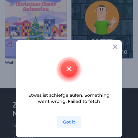
Weihnachtsfreude Animationen
NFT Kollektion Promo
Etwas ist schiefgelaufen. Something
went wrong. Failed to fetch
Zu Renderforest-
Newsletter anmelden
Got it
Gehören Sie zu den Ersten, die unsere
neuesten Nachrichten und Angebote
erhalten