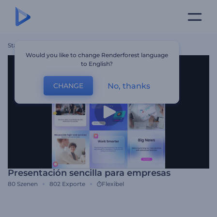
Startseite
Vorlagen
Presentación Sencilla Para Empresas
Would you like to change Renderforest language
to English?
No, thanks
CHANGE
Presentación sencilla para empresas
80
Szenen
802
Exporte
Flexibel