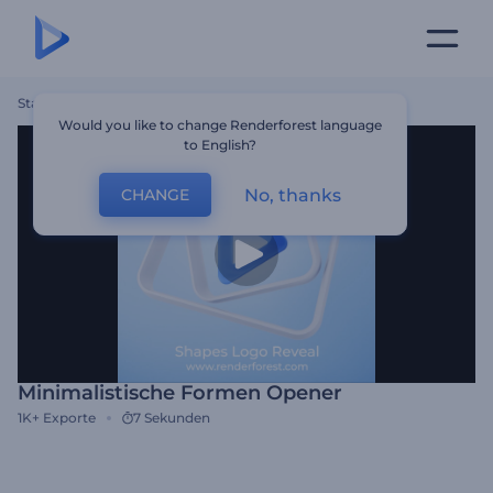
Startseite
Vorlagen
Minimalistische Formen Opener
Would you like to change Renderforest language
to English?
No, thanks
CHANGE
Minimalistische Formen Opener
1K+
Exporte
7 Sekunden