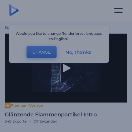
Startseite
Vorlagen
Glänzende Flammenpartikel Intro
Would you like to change Renderforest language
to English?
No, thanks
CHANGE
Premium-Vorlage
Glänzende Flammenpartikel Intro
540
Exporte
7 Sekunden