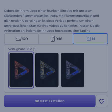
Geben Sie Ihrem Logo einen feurigen Einstieg mit unserem
Glänzenden Flammenpartikel-Intro. Mit Flammenpartikeln und
glänzenden Übergängen ist diese Vorlage perfekt, um einen
unvergesslichen Start für Ihre Videos zu schaffen. Passen Sie die
Animation an, indem Sie Ihr Logo hochladen, eine Tagline
hinzufügen und einen kraftvollen Soundtrack aus unserer
16:9
9:16
1:1
Musikbibliothek auswählen. Ganz gleich, ob Sie eine
energiegeladene Werbung, ein Intro für eine Dienstleistung oder
Verfügbare Stile
(3)
ein Unternehmen, einen Veranstaltungsauftakt oder etwas anderes
wollen, diese Vorlage ist die beste Lösung. Jetzt erstellen!
Jetzt Erstellen