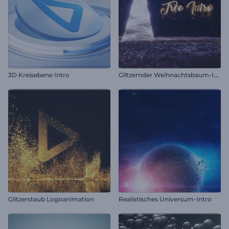
G
litzernder Weihnachtsbaum-Intro
3D Kreisebene Intro
Glitzerstaub Logoanimation
Realistisches Universum-Intro