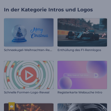
In der Kategorie
Intros und Logos
S
chneekugel-Weihnachten-Reveal
Enthüllung des F1-Rennlogos
Schnelle Formen-Logo-Reveal
Registerkarte Websuche Intro