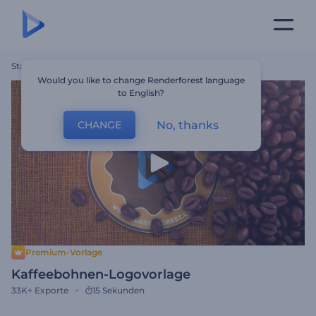
Startseite
Vorlagen
Kaffeebohnen-Logovorlage
Would you like to change Renderforest language
to English?
No, thanks
CHANGE
Premium-Vorlage
Kaffeebohnen-Logovorlage
33K+
Exporte
15 Sekunden