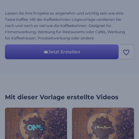
Lassen Sie Ihre Projekte so angenehm und wichtig sein wie eine
Tasse Kaffee. Mit der Kaffeebohnen-Logovorlage verdienen Sie
nach und nach so viel wie die Kaffeebohnen. Geeignet für
Firmenwerbung, Werbung für Restaurants oder Cafés, Werbung
für Kaffeehäuser, Produktwerbung oder andere
Medienplattformen. Es dauert nur wenige Minuten: Laden Sie
einfach Ihr Logo hoch, ändern Sie Ihren Text und die Musik und
Jetzt Erstellen
schon haben Sie ein frisches und angenehmes Video. Testen Sie die
Vorlage bei Renderforest noch heute.
Mit dieser Vorlage erstellte Videos