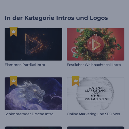
In der Kategorie
Intros und Logos
Flammen Partikel Intro
Festlicher Weihnachtsball Intro
O
nline Marketing und SEO Werbung
Schimmernder Drache Intro