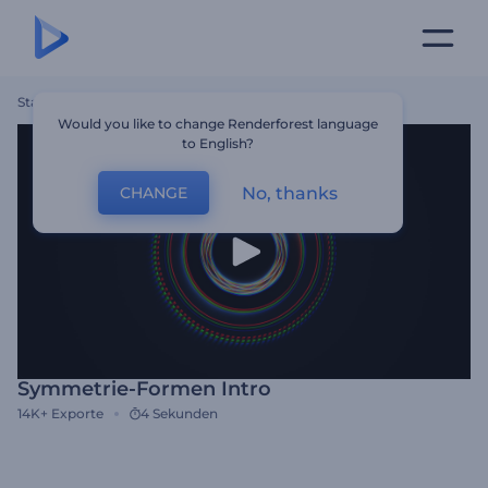
Startseite
Vorlagen
Symmetrie-Formen Intro
Would you like to change Renderforest language
to English?
No, thanks
CHANGE
Symmetrie-Formen Intro
14K+
Exporte
4 Sekunden