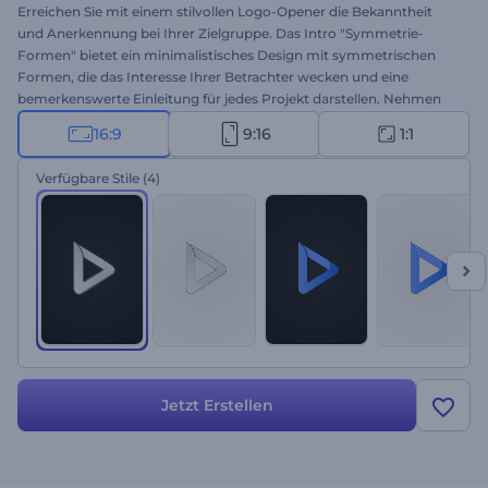
Erreichen Sie mit einem stilvollen Logo-Opener die Bekanntheit
und Anerkennung bei Ihrer Zielgruppe. Das Intro "Symmetrie-
Formen" bietet ein minimalistisches Design mit symmetrischen
Formen, die das Interesse Ihrer Betrachter wecken und eine
bemerkenswerte Einleitung für jedes Projekt darstellen. Nehmen
Sie sich die Zeit, Ihren Firmennamen einzugeben, schreiben Sie Ihre
16:9
9:16
1:1
Tagline oder Ihren Slogan, laden Sie Ihr Logo hoch und warten Sie
ein paar Minuten, um eine hochauflösende Logoanimation zu
Verfügbare Stile
(4)
erhalten. Nutzen Sie es, um neue Produkte oder
Technologiemarken zu bewerben, Ihr Unternehmen oder Ihren
neuen Kanal vorzustellen. Jetzt ausprobieren!
Jetzt Erstellen