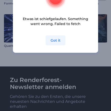
Formen-Abstraktion Logo
3D Sphären Logoanimation
Etwas ist schiefgelaufen. Something
went wrong. Failed to fetch
Got it
Quantenkugel-Intro
Fantasie Logoanimation
Zu Renderforest-
Newsletter anmelden
Gehören Sie zu den Ersten, die unsere
neuesten Nachrichten und Angebote
erhalten