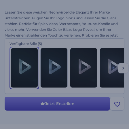
Lassen Sie diese weichen Neonwirbel die Eleganz Ihrer Marke
unterstreichen. Fügen Sie Ihr Logo hinzu und lassen Sie die Glanz
stahlen. Perfekt für Spielvideos, Werbespots, Youtube-Kanäle und
vieles mehr. Verwenden Sie Color Blaze Logo Reveal, um Ihrer
Marke einen strahlenden Touch zu verleihen. Probieren Sie es jetzt
kostenlos aus.
Verfügbare Stile
(5)
Jetzt Erstellen