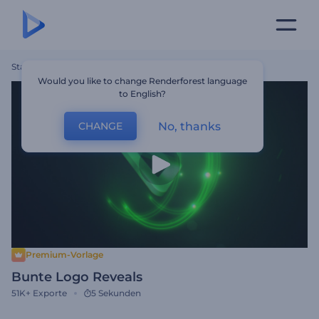
Startseite
Vorlagen
Bunte Logo Reveals
Would you like to change Renderforest language
to English?
No, thanks
CHANGE
Premium-Vorlage
Bunte Logo Reveals
51K+
Exporte
5 Sekunden