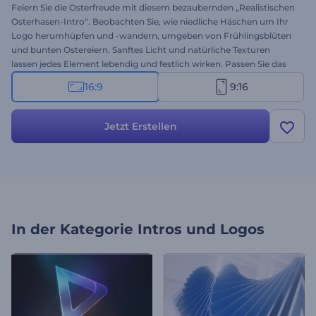
Feiern Sie die Osterfreude mit diesem bezaubernden „Realistischen
Osterhasen-Intro“. Beobachten Sie, wie niedliche Häschen um Ihr
Logo herumhüpfen und -wandern, umgeben von Frühlingsblüten
und bunten Ostereiern. Sanftes Licht und natürliche Texturen
lassen jedes Element lebendig und festlich wirken. Passen Sie das
Intro schnell und einfach mit Ihrem Logo, Slogan oder Ihrer
16:9
9:16
Hintergrundmusik an – für eine einzigartige Note. Perfekt für
Marken-Grußvideos, Veranstaltungseinladungen, saisonale
Werbung, Social-Media-Posts und vieles mehr. Jetzt ausprobieren!
Jetzt Erstellen
In der Kategorie
Intros und Logos