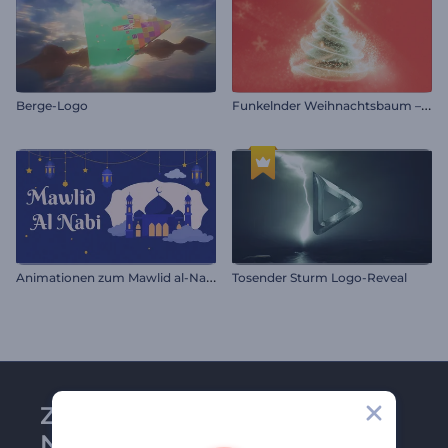
F
unkelnder Weihnachtsbaum – Einleitung
Berge-Logo
A
nimationen zum Mawlid al-Nabi
Tosender Sturm Logo-Reveal
Zu Renderforest-
Newsletter anmelden