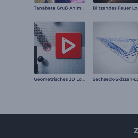
Tanabata Gruß Animation
Geometrisches 3D Logo Reveal
Z