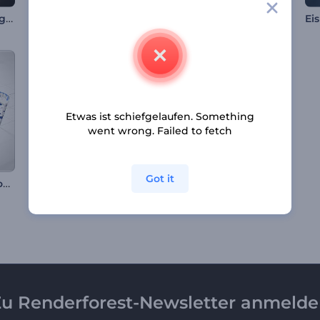
Blitzendes Feuer Logo-Reveal
Weichbälle Logo Reveal
Valentinstag Herz Opener
Ei
Etwas ist schiefgelaufen. Something
went wrong. Failed to fetch
Got it
Sechseck-Skizzen-Logo
Kinetische Kugeln Logo-Reveal
DIY-Kunsthandwerks Opener
u Renderforest-Newsletter anmeld