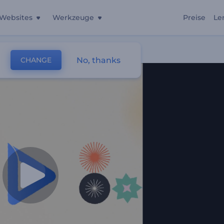
Websites
Werkzeuge
Preise
Le
No, thanks
CHANGE