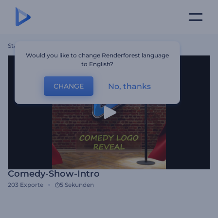
Startseite
Vorlagen
Comedy-Show-Intro
Would you like to change Renderforest language
to English?
No, thanks
CHANGE
Comedy-Show-Intro
203
Exporte
5 Sekunden