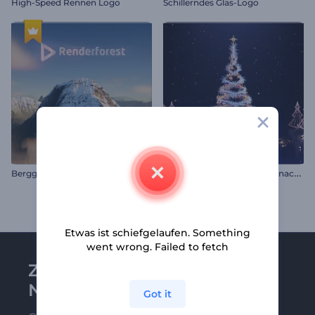
High-Speed Rennen Logo
Schillerndes Glas-Logo
M
agischer wirbelnder Weihnachtsbaum
Berggipfel Intro
Etwas ist schiefgelaufen. Something
went wrong. Failed to fetch
Zu Renderforest-
Newsletter anmelden
Got it