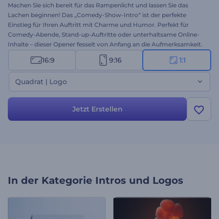
Machen Sie sich bereit für das Rampenlicht und lassen Sie das
Lachen beginnen! Das „Comedy-Show-Intro“ ist der perfekte
Einstieg für Ihren Auftritt mit Charme und Humor. Perfekt für
Comedy-Abende, Stand-up-Auftritte oder unterhaltsame Online-
Inhalte – dieser Opener fesselt von Anfang an die Aufmerksamkeit.
Personalisieren Sie ihn mit Namen, Datum, Logo und
16:9
9:16
1:1
Veranstaltungsort Ihrer Show und fügen Sie anschließend
energiegeladene Hintergrundmusik hinzu. Ob Live-Show oder
Quadrat | Logo
Online-Clip – dieses Intro bringt Ihre Comedy zum Strahlen. Jetzt
erstellen!
Jetzt Erstellen
In der Kategorie
Intros und Logos