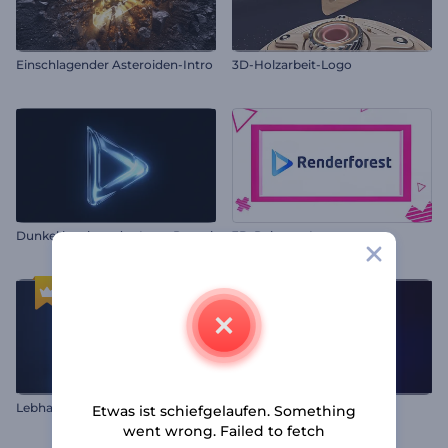
Einschlagender Asteroiden-Intro
3D-Holzarbeit-Logo
Dunkel leuchtendes Logo Reveal
3D-Rahmen Logo
L
ebhafte Zerstreuung Logo-Reveal
Lichtstreifen-Logo
Etwas ist schiefgelaufen. Something
went wrong. Failed to fetch