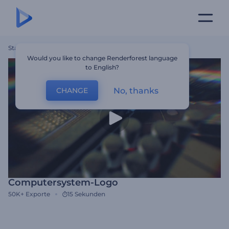
Startseite
Vorlagen
Computersystem-Logo
Would you like to change Renderforest language
to English?
No, thanks
CHANGE
Computersystem-Logo
50K+
Exporte
15 Sekunden