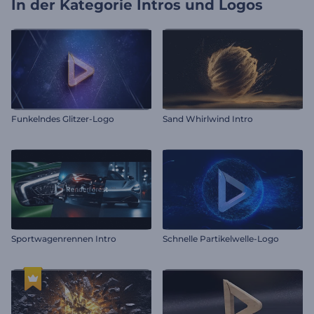
In der Kategorie
Intros und Logos
Funkelndes Glitzer-Logo
Sand Whirlwind Intro
Sportwagenrennen Intro
Schnelle Partikelwelle-Logo