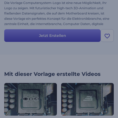
Die Vorlage Computersystem-Logo ist eine neue Möglichkeit, Ihr
Logo zu zeigen. Mit futuristischer high-tech 3D-Animation und
fließenden Datensignalen, die auf dem Motherboard kreisen, ist
diese Vorlage ein perfektes Konzept für die Elektronikbranche, eine
zentrale Einheit, die Internetbranche, Computer Daten, digitale
Information, Hardware-Komponenten und mehr. Laden Sie einfach
Ihr Logo hoch, verändern Sie den Text, fügen Sie Ihre Musik hinzu
Jetzt Erstellen
und drücken Sie auf rendern. Lassen Sie der Energie in Ihrem Video
freien Lauf. Testen Sie die Vorlage noch heute - sie ist kostenlos.
Mit dieser Vorlage erstellte Videos