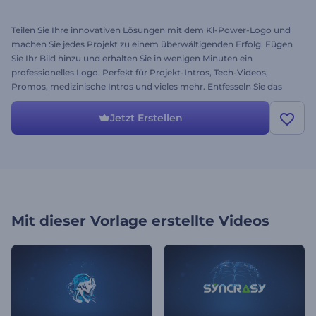
Teilen Sie Ihre innovativen Lösungen mit dem Kl-Power-Logo und
machen Sie jedes Projekt zu einem überwältigenden Erfolg. Fügen
Sie Ihr Bild hinzu und erhalten Sie in wenigen Minuten ein
professionelles Logo. Perfekt für Projekt-Intros, Tech-Videos,
Promos, medizinische Intros und vieles mehr. Entfesseln Sie das
volle Potenzial Ihres Projekts durch die Kraft der KI-
Gehirnanimation. Probieren Sie es gleich jetzt kostenlos aus!
Jetzt Erstellen
Mit dieser Vorlage erstellte Videos