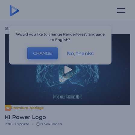
Startseite
Vorlagen
KI Power Logo
Would you like to change Renderforest language
to English?
No, thanks
CHANGE
Premium-Vorlage
KI Power Logo
77K+
Exporte
10 Sekunden