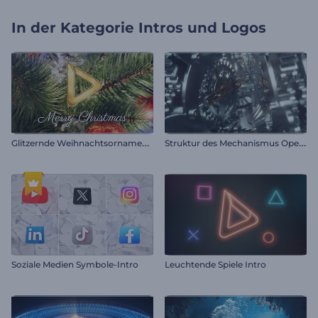
In der Kategorie
Intros und Logos
G
litzernde Weihnachtsornamente Intro
S
truktur des Mechanismus Opener
Soziale Medien Symbole-Intro
Leuchtende Spiele Intro