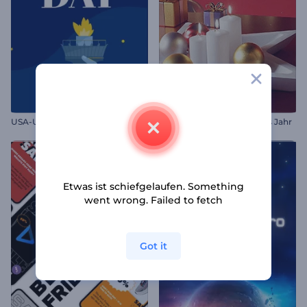
U
SA-Unabhängigkeitstag Animationen
Willkommen Frohes Neues Jahr
Etwas ist schiefgelaufen. Something
went wrong. Failed to fetch
Got it