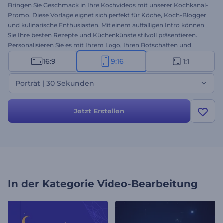
Bringen Sie Geschmack in Ihre Kochvideos mit unserer Kochkanal-
Promo. Diese Vorlage eignet sich perfekt für Köche, Koch-Blogger
und kulinarische Enthusiasten. Mit einem auffälligen Intro können
Sie Ihre besten Rezepte und Küchenkünste stilvoll präsentieren.
Personalisieren Sie es mit Ihrem Logo, Ihren Botschaften und
einem eingängigen Soundtrack, damit Feinschmecker immer
16:9
9:16
1:1
wieder zurückkommen. Steigern Sie Ihre Aufrufe, gewinnen Sie
mehr Abonnenten und bauen Sie eine treue Feinschmecker-
Porträt | 30 Sekunden
Community auf - beginnen Sie jetzt mit der Erstellung!
Jetzt Erstellen
In der Kategorie
Video-Bearbeitung