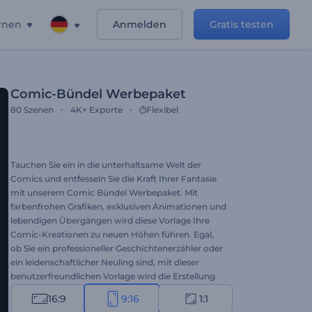
rnen
Anmelden
Gratis testen
Comic-Bündel Werbepaket
80
Szenen
4K+
Exporte
Flexibel
Tauchen Sie ein in die unterhaltsame Welt der
Comics und entfesseln Sie die Kraft Ihrer Fantasie
mit unserem Comic Bündel Werbepaket. Mit
farbenfrohen Grafiken, exklusiven Animationen und
lebendigen Übergängen wird diese Vorlage Ihre
Comic-Kreationen zu neuen Höhen führen. Egal,
ob Sie ein professioneller Geschichtenerzähler oder
ein leidenschaftlicher Neuling sind, mit dieser
benutzerfreundlichen Vorlage wird die Erstellung
Ihrer einzigartigen Storyline zum Kinderspiel.
16:9
9:16
1:1
Wählen Sie die Szenen aus, die Ihren Ideen