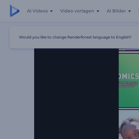
AI Videos
Video vorlagen
AI Bilder
Startseite
Vorlagen
Comic-Bündel Werbepaket
Would you like to change Renderforest language to English?