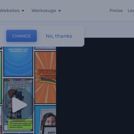
Websites
Werkzeuge
Preise
Le
No, thanks
CHANGE