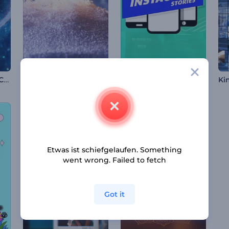
Kosmischer Tunnel Countdown Intro
Glitzernde Schneeflocke Intro
Paket für Instagram Storys
Etwas ist schiefgelaufen. Something
went wrong. Failed to fetch
Got it