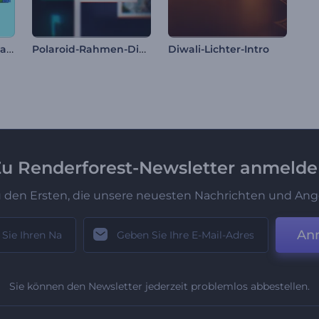
Frohe Ostern Reel Paket
Polaroid-Rahmen-Diashow
Diwali-Lichter-Intro
u Renderforest-Newsletter anmeld
u den Ersten, die unsere neuesten Nachrichten und Ang
An
Sie können den Newsletter jederzeit problemlos abbestellen.