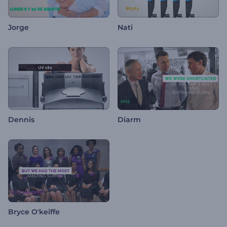
Jorge
Nati
Dennis
Diarm
Bryce O'keiffe