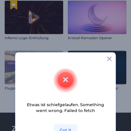
Inferno Logo-Enthüllung
Kristall Ramadan Opener
Flugzeug-Logo Reveal
Flüssiges Metall Logo Reveal
Etwas ist schiefgelaufen. Something
went wrong. Failed to fetch
Zu Renderforest-
Got it