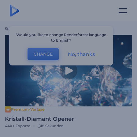
Startseite
Vorlagen
Kristall-Diamant Opener
Would you like to change Renderforest language
to English?
No, thanks
CHANGE
Premium-Vorlage
Kristall-Diamant Opener
44K+
Exporte
18 Sekunden