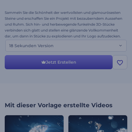
Sammeln Sie die Schönheit der wertvollsten und glamourösesten
Steine und erschaffen Sie ein Projekt mit bezauberndem Aussehen
und Ruhm. Sich hin- und herbewegende funkelnde 3D-Stücke
verbinden sich glatt und stellen eine glänzende Vollkommenheit
dar, um dann in Stücke zu explodieren und Ihr Logo aufzudecken.
Behalten Sie die intensive Stimmung der Vorlage Kristall
18 Sekunden Version
Diamanten Opener bei, um sowohl Geist als auch Seele zu
beeinflussen. Nutzen Sie diese diamantene Inspiration für
kommerzielle Promos, spezielle Events und Urlaubs-Intros, Awards
Jetzt Erstellen
Opener und viele weiteren Videos, die luxuriöses Design erfordern.
Laden Sie Ihr Logo hoch und treffen Sie Ihren Video-Schatz in ein
wenigen Minuten!
Mit dieser Vorlage erstellte Videos